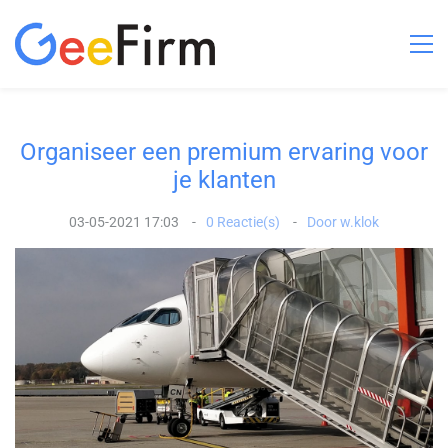
Organiseer een premium ervaring voor
je klanten
03-05-2021 17:03
0
Reactie(s)
Door
w.klok