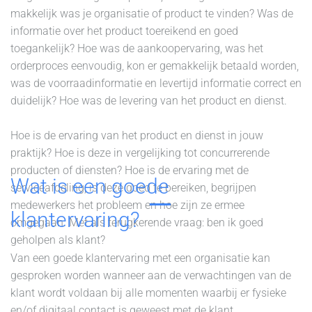
makkelijk was je organisatie of product te vinden? Was de
informatie over het product toereikend en goed
toegankelijk? Hoe was de aankoopervaring, was het
orderproces eenvoudig, kon er gemakkelijk betaald worden,
was de voorraadinformatie en levertijd informatie correct en
duidelijk? Hoe was de levering van het product en dienst.
Hoe is de ervaring van het product en dienst in jouw
praktijk? Hoe is deze in vergelijking tot concurrerende
producten of diensten? Hoe is de ervaring met de
Wat is een goede
serviceafdeling, is deze goed te bereiken, begrijpen
medewerkers het probleem en hoe zijn ze ermee
klantervaring?
omgegaan. Met als terugkerende vraag: ben ik goed
geholpen als klant?
Van een goede klantervaring met een organisatie kan
gesproken worden wanneer aan de verwachtingen van de
klant wordt voldaan bij alle momenten waarbij er fysieke
en/of digitaal contact is geweest met de klant.