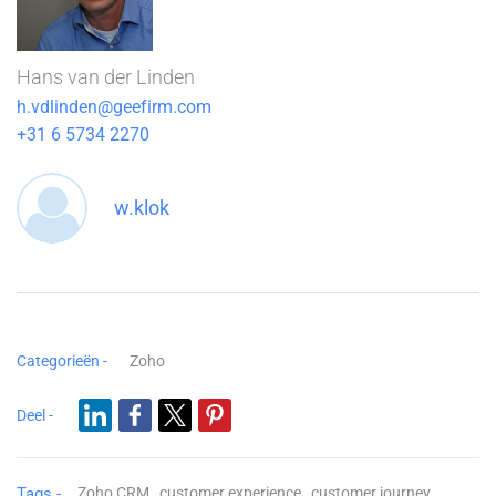
Hans van der Linden
h.vdlinden@geefirm.com
+31 6 5734 2270
w.klok
Categorieën -
Zoho
Deel -
Tags -
Zoho CRM,
customer experience,
customer journey,