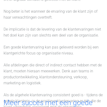
Nog beter is het wanneer de ervaring van de klant zijn of
haar verwachtingen overtreft.
De implicatie is dat de levering van de klantervaringen niet
het doel kan zijn van slechts een deel van de organisatie.
Een goede klantervaring kan pas geleverd worden bij een
klantgerichte focus op organisatie niveau.
Alle afdelingen die direct of indirect contact hebben met de
klant, moeten hieraan meewerken. Denk aan teams in
productontwikkeling, klantondersteuning, verkoop,
marketing en logistiek.
Als de algehele klantervaring consistent goed is - tijdens de
Meer succes met een goede
gehele klantreis -is de positieve klantervaring er één die de
klant uiteindelijk associeert met de organisatie.