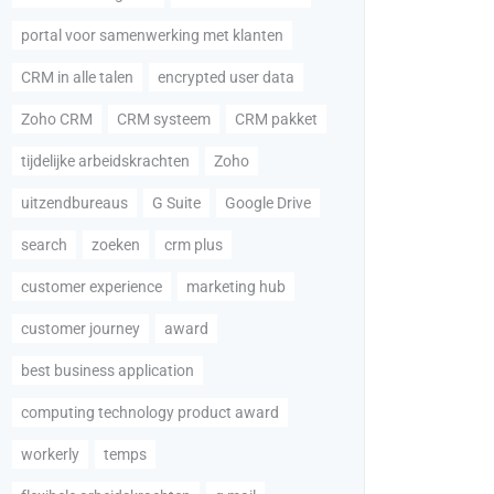
portal voor samenwerking met klanten
CRM in alle talen
encrypted user data
Zoho CRM
CRM systeem
CRM pakket
tijdelijke arbeidskrachten
Zoho
uitzendbureaus
G Suite
Google Drive
search
zoeken
crm plus
customer experience
marketing hub
customer journey
award
best business application
computing technology product award
workerly
temps