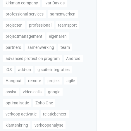
kirkman company
Ivar Davids
professional services
samenwerken
projecten
professional
teamsport
projectmanagement
eigenaren
partners
samenwerking
team
advanced protection program
Android
iOS
add-on
g suite integraties
Hangout
remote
project
agile
assist
video calls
google
optimalisatie
Zoho One
verkoop activatie
relatiebeheer
klantenkring
verkoopanalyse