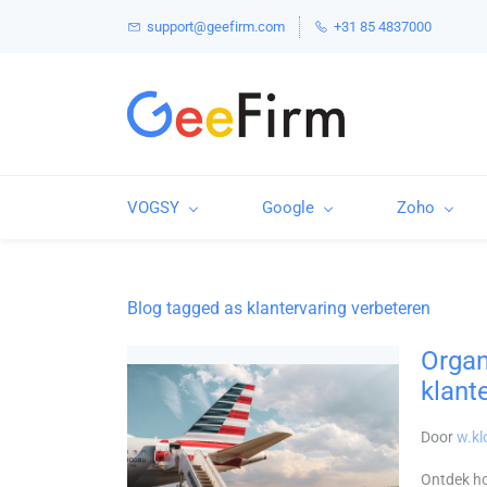
support@geefirm.com
+31 85 4837000
VOGSY
Google
Zoho
Blog tagged as klantervaring verbeteren
Organ
klant
Door
w.kl
Ontdek ho