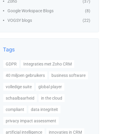
Zoho
(37)
Google Workspace Blogs
(8)
VOGSY blogs
(22)
Tags
GDPR
Integraties met Zoho CRM
40 miljoen gebruikers
business software
volledige suite
global player
schaalbaarheid
in the cloud
compliant
data integriteit
privacy impact assessment
artificial intelligence
innovaties in CRM