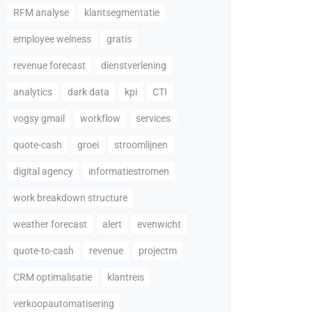
RFM analyse
klantsegmentatie
employee welness
gratis
revenue forecast
dienstverlening
analytics
dark data
kpi
CTI
vogsy gmail
workflow
services
quote-cash
groei
stroomlijnen
digital agency
informatiestromen
work breakdown structure
weather forecast
alert
evenwicht
quote-to-cash
revenue
projectm
CRM optimalisatie
klantreis
verkoopautomatisering