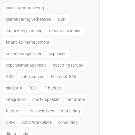
salesautomatisering
klantervaring verbeteren
ERP
capaciteitsplanning
resourceplanning
financieel management
onkostenregistratie
expenses
expensemanagement
bezettingsgraad
PSO
zoho canvas
Microsoft365
platform
TCO
IT budget
integraties
starterspakket
facturatie
facturen
uren schrijven
marketing
CRM
Zoho Workplace
consulting
digita
zia