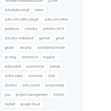
flexibele arbeidskrachten
g mail
schedulen email
xelion
zoho crm xelion plugin
zoho crm xelion
jaarbeurs
zoholics
zoholics 2019
zoholics nederland
gartner
gmail
gsuite
security
confidential mode
pc mag
commerce
support
webwinkel
ecommerce
salesiq
online sales
conversie
chat
chatbot
zoho social
social media
psa
project management
VOGSY
mobiel
google cloud